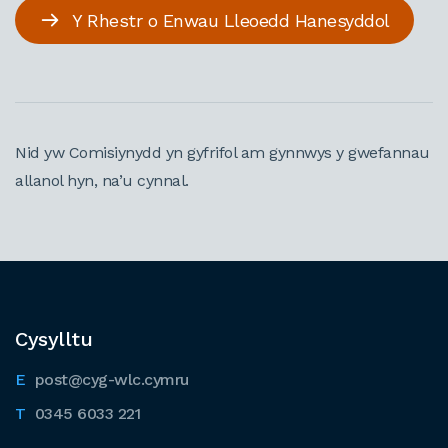
Y Rhestr o Enwau Lleoedd Hanesyddol
Nid yw Comisiynydd yn gyfrifol am gynnwys y gwefannau
allanol hyn, na’u cynnal.
Cysylltu
post@cyg-wlc.cymru
0345 6033 221