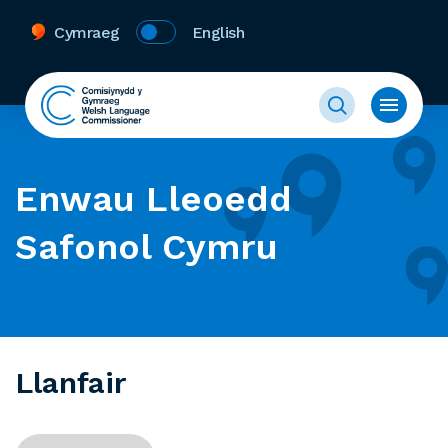
Cymraeg
English
Enwau Lleoedd
Safonol Cymru
Llanfair