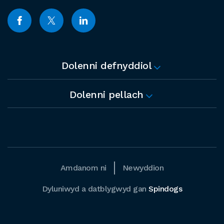
Dolenni defnyddiol
Dolenni pellach
Amdanom ni
Newyddion
Dyluniwyd a datblygwyd gan
Spindogs