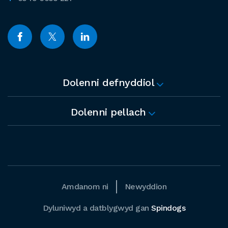
Dolenni defnyddiol
Dolenni pellach
Amdanom ni
Newyddion
Dyluniwyd a datblygwyd gan
Spindogs