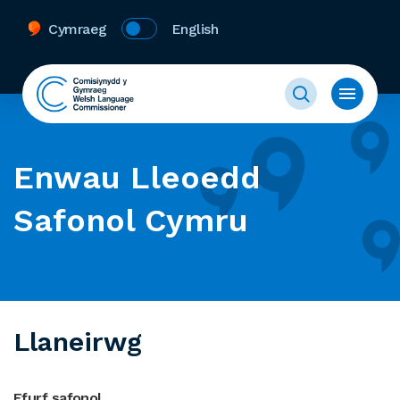
Cymraeg
English
Enwau Lleoedd
Safonol Cymru
Llaneirwg
Ffurf safonol