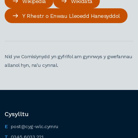
Wikipedia
Wikidata
Y Rhestr o Enwau Lleoedd Hanesyddol
Nid yw Comisiynydd yn gyfrifol am gynnwys y gwefannau
allanol hyn, na’u cynnal.
Cysylltu
post@cyg-wlc.cymru
0345 6033 221