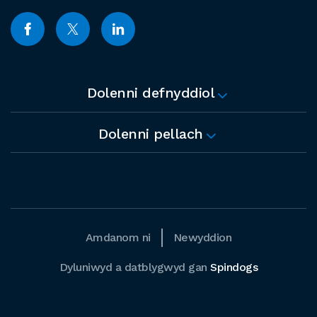
Dolenni defnyddiol
Dolenni pellach
Amdanom ni
Newyddion
Dyluniwyd a datblygwyd gan
Spindogs