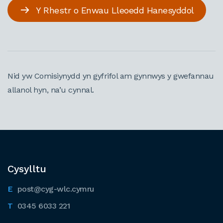
Y Rhestr o Enwau Lleoedd Hanesyddol
Nid yw Comisiynydd yn gyfrifol am gynnwys y gwefannau
allanol hyn, na’u cynnal.
Cysylltu
post@cyg-wlc.cymru
0345 6033 221