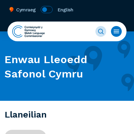
Cymraeg
English
Enwau Lleoedd
Safonol Cymru
Llaneilian