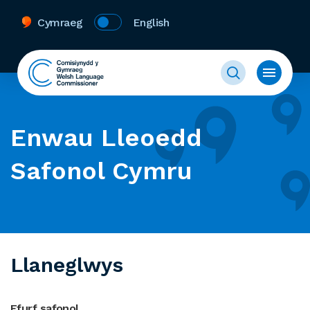
Cymraeg
English
Enwau Lleoedd
Safonol Cymru
Llaneglwys
Ffurf safonol