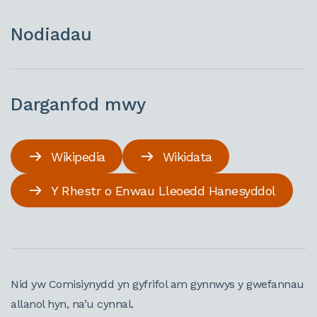
Nodiadau
Darganfod mwy
Wikipedia
Wikidata
Y Rhestr o Enwau Lleoedd Hanesyddol
Nid yw Comisiynydd yn gyfrifol am gynnwys y gwefannau
allanol hyn, na’u cynnal.