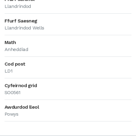
Llandrindod
Ffurf Saesneg
Llandrindod Wells
Math
Anheddiad
Cod post
LD1
Cyfeirnod grid
SO0561
Awdurdod lleol
Powys