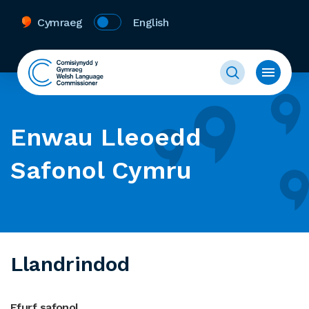
Cymraeg
English
Enwau Lleoedd
Safonol Cymru
Llandrindod
Ffurf safonol