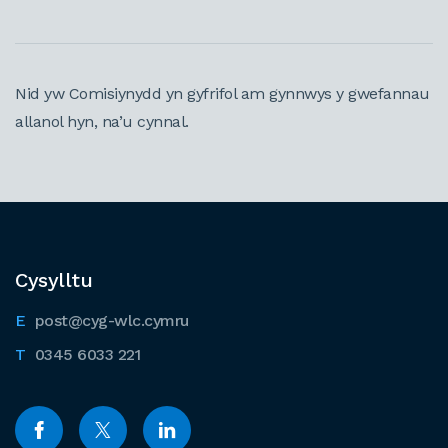
Nid yw Comisiynydd yn gyfrifol am gynnwys y gwefannau
allanol hyn, na’u cynnal.
Cysylltu
post@cyg-wlc.cymru
0345 6033 221