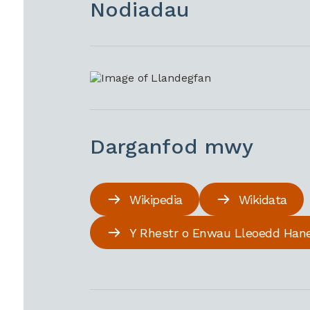
Nodiadau
Darganfod mwy
Wikipedia
Wikidata
Y Rhestr o Enwau Lleoedd Han