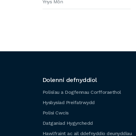
Ynys Môn
Dolenni defnyddiol
Polisïau a Dogfennau Corfforaethol
Hysbysiad Preifatrwydd
Polisi Cwcis
Datganiad Hygyrchedd
Hawlfraint ac ail ddefnyddio deunyddiau