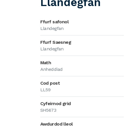
Llandegfan
Ffurf safonol
Llandegfan
Ffurf Saesneg
Llandegfan
Math
Anheddiad
Cod post
LL59
Cyfeirnod grid
SH5673
Awdurdod lleol