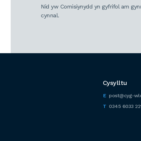
Nid yw Comisiynydd yn gyfrifol am gyn
cynnal.
Cysylltu
post@cyg-wl
0345 6033 22