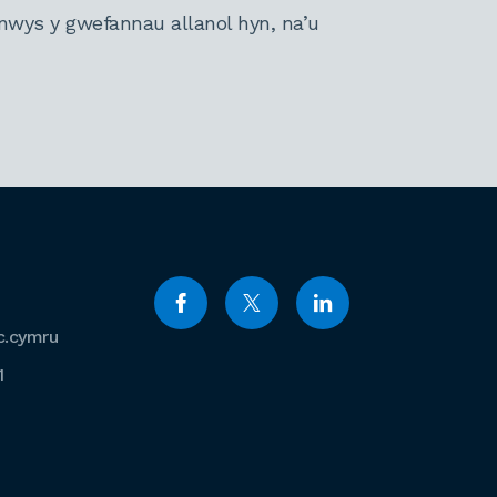
nwys y gwefannau allanol hyn, na’u
c.cymru
1