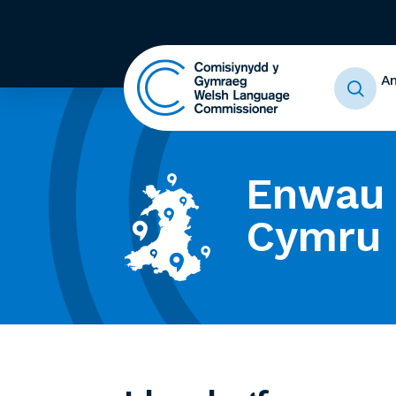
A
Enwau 
Cymru