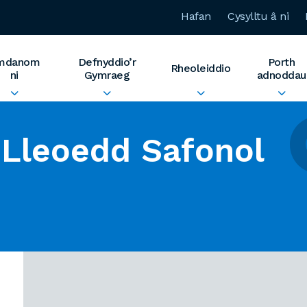
Hafan
Cysylltu â ni
mdanom
Defnyddio’r
Porth
Rheoleiddio
ni
Gymraeg
adnoddau
Lleoedd Safonol