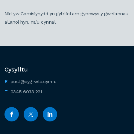
Nid yw Comisiynydd yn gyfrifol am gynnwys y gwefannau
allanol hyn, na’u cynnal.
Cysylltu
post@cyg-wlc.cymru
0345 6033 221