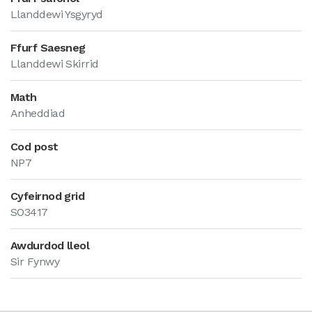
Llanddewi Ysgyryd
Ffurf Saesneg
Llanddewi Skirrid
Math
Anheddiad
Cod post
NP7
Cyfeirnod grid
SO3417
Awdurdod lleol
Sir Fynwy