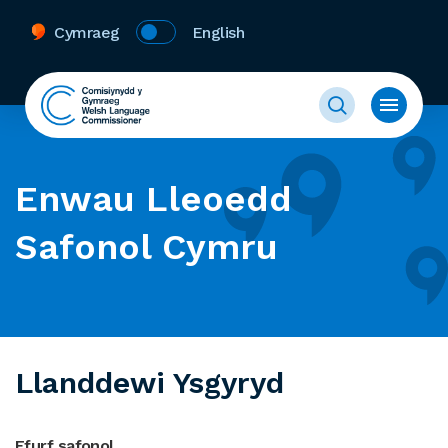
Cymraeg
English
Enwau Lleoedd
Safonol Cymru
Llanddewi Ysgyryd
Ffurf safonol