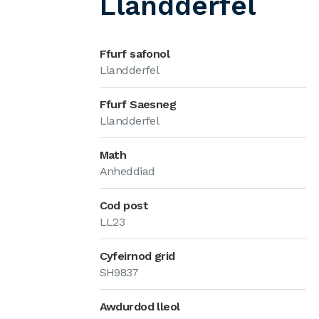
Llandderfel
Ffurf safonol
Llandderfel
Ffurf Saesneg
Llandderfel
Math
Anheddiad
Cod post
LL23
Cyfeirnod grid
SH9837
Awdurdod lleol