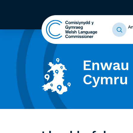
A
Enwau 
Cymru