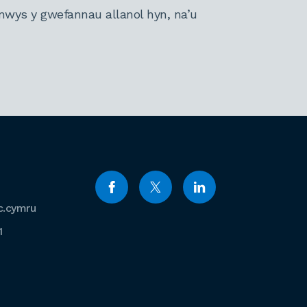
nwys y gwefannau allanol hyn, na’u
c.cymru
1