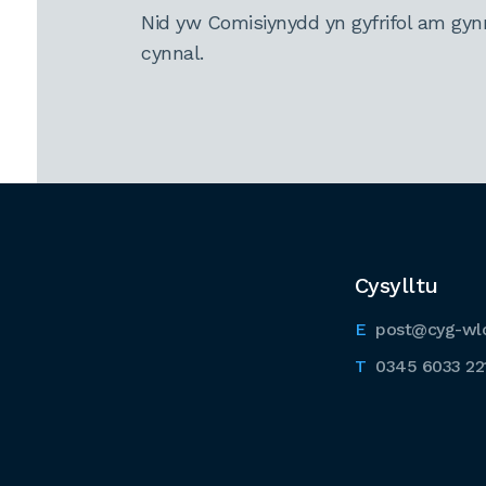
Nid yw Comisiynydd yn gyfrifol am gyn
cynnal.
Cysylltu
post@cyg-wl
0345 6033 22