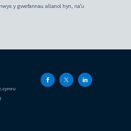
nwys y gwefannau allanol hyn, na’u
c.cymru
1