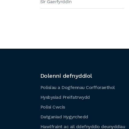
Sir Gaerfyrddin
Dolenni defnyddiol
Polisïau a Dogfennau Corfforaethol
Hysbysiad Preifatrwydd
Polisi Cwcis
Datganiad Hygyrchedd
Hawlfraint ac ail ddefnyddio deunyddiau