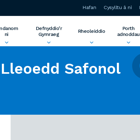
Hafan
Cysylltu â ni
mdanom
Defnyddio’r
Porth
Rheoleiddio
ni
Gymraeg
adnoddau
Lleoedd Safonol