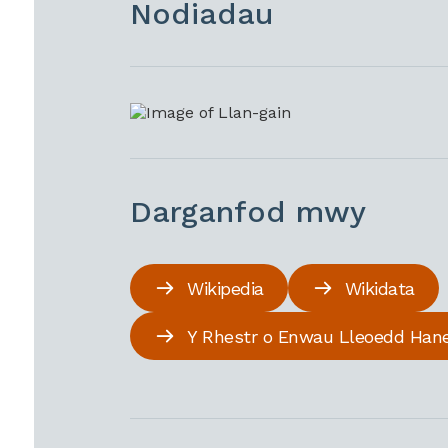
Nodiadau
Darganfod mwy
Wikipedia
Wikidata
Y Rhestr o Enwau Lleoedd Han