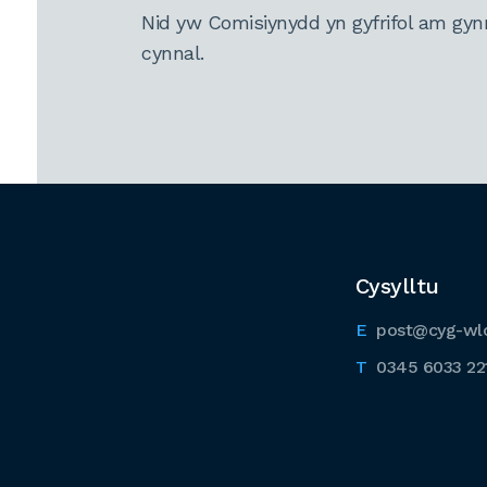
Nid yw Comisiynydd yn gyfrifol am gyn
cynnal.
Cysylltu
post@cyg-wl
0345 6033 22