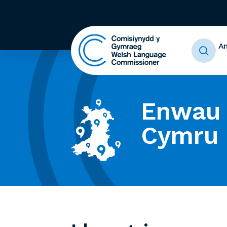
A
Enwau 
Cymru