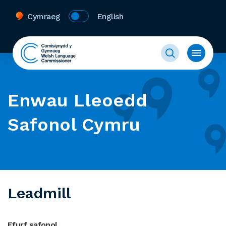
Cymraeg
English
Enwau Lleoedd
Safonol Cymru
Leadmill
Ffurf safonol