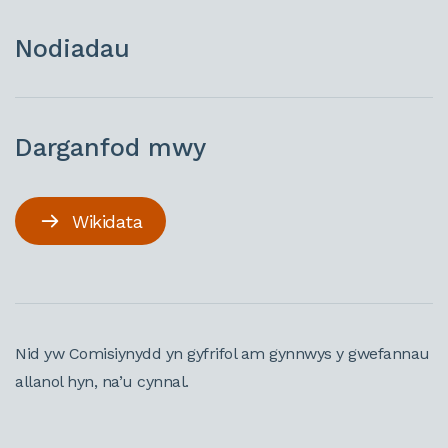
Nodiadau
Darganfod mwy
Wikidata
Nid yw Comisiynydd yn gyfrifol am gynnwys y gwefannau
allanol hyn, na’u cynnal.