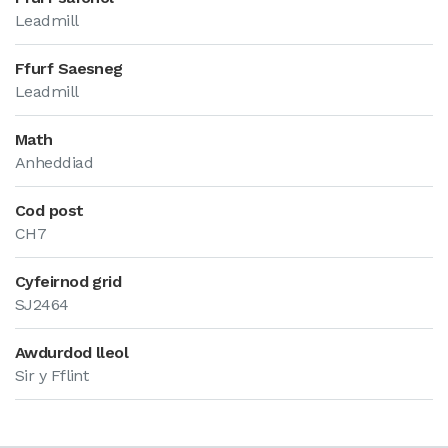
Leadmill
Ffurf Saesneg
Leadmill
Math
Anheddiad
Cod post
CH7
Cyfeirnod grid
SJ2464
Awdurdod lleol
Sir y Fflint