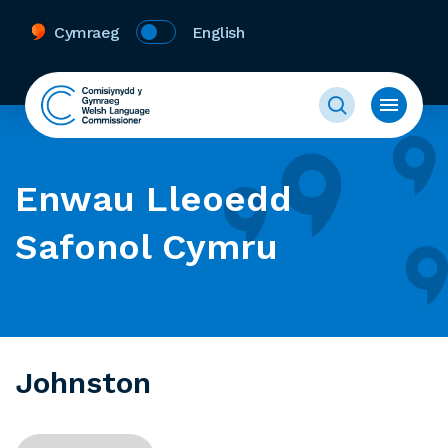
Cymraeg
English
Enwau Lleoedd
Safonol Cymru
Johnston