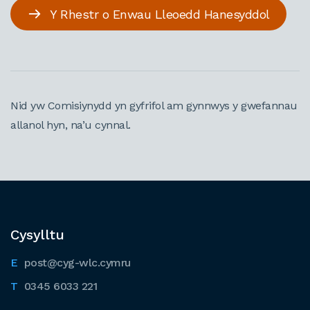
Y Rhestr o Enwau Lleoedd Hanesyddol
Nid yw Comisiynydd yn gyfrifol am gynnwys y gwefannau
allanol hyn, na’u cynnal.
Cysylltu
post@cyg-wlc.cymru
0345 6033 221