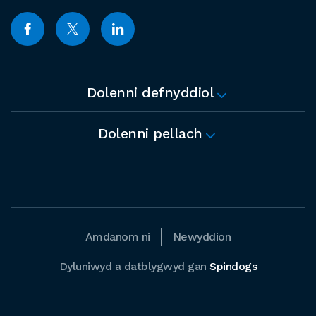
Dolenni defnyddiol
Dolenni pellach
Amdanom ni
Newyddion
Dyluniwyd a datblygwyd gan
Spindogs