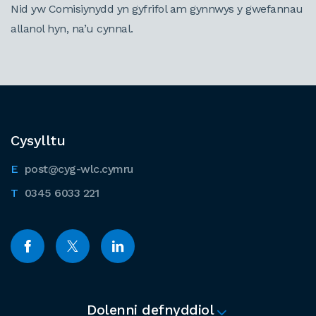
Nid yw Comisiynydd yn gyfrifol am gynnwys y gwefannau
allanol hyn, na’u cynnal.
Cysylltu
post@cyg-wlc.cymru
0345 6033 221
Dolenni defnyddiol