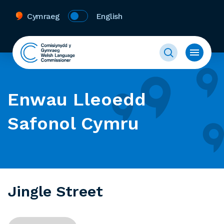
Cymraeg
English
Enwau Lleoedd
Safonol Cymru
Jingle Street