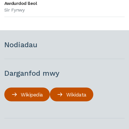
Awdurdod lleol
Sir Fynwy
Nodiadau
Darganfod mwy
Wikipedia
Wikidata