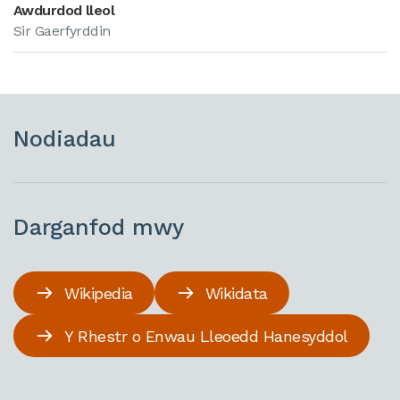
Awdurdod lleol
Sir Gaerfyrddin
Nodiadau
Darganfod mwy
Wikipedia
Wikidata
Y Rhestr o Enwau Lleoedd Hanesyddol