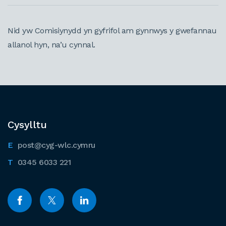
Nid yw Comisiynydd yn gyfrifol am gynnwys y gwefannau
allanol hyn, na’u cynnal.
Cysylltu
post@cyg-wlc.cymru
0345 6033 221