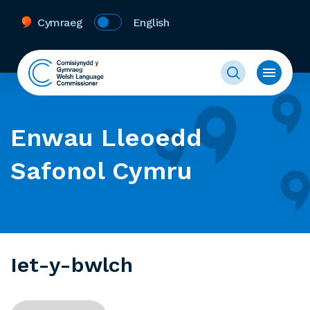
Cymraeg
English
Enwau Lleoedd
Safonol Cymru
Iet-y-bwlch