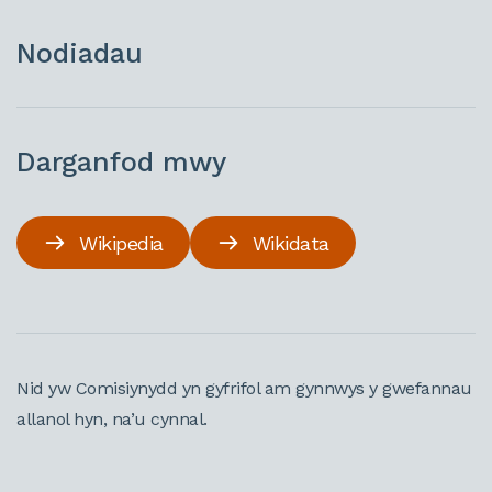
Nodiadau
Darganfod mwy
Wikipedia
Wikidata
Nid yw Comisiynydd yn gyfrifol am gynnwys y gwefannau
allanol hyn, na’u cynnal.