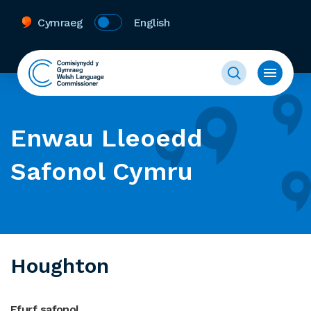
Cymraeg
English
Enwau Lleoedd
Safonol Cymru
Houghton
Ffurf safonol