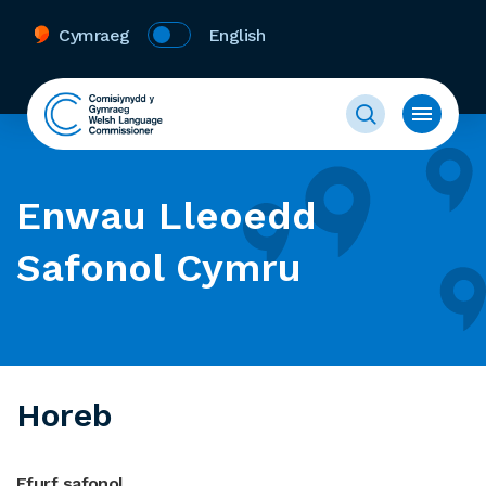
Cymraeg
English
Enwau Lleoedd
Safonol Cymru
Horeb
Ffurf safonol