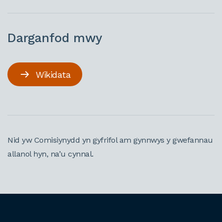
Darganfod mwy
Wikidata
Nid yw Comisiynydd yn gyfrifol am gynnwys y gwefannau
allanol hyn, na’u cynnal.