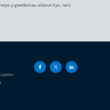
nwys y gwefannau allanol hyn, na’u
c.cymru
1