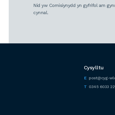
Nid yw Comisiynydd yn gyfrifol am gyn
cynnal.
Cysylltu
post@cyg-wl
0345 6033 22