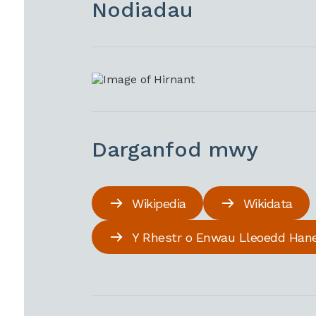
Nodiadau
Darganfod mwy
Wikipedia
Wikidata
Y Rhestr o Enwau Lleoedd Han