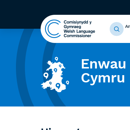
A
Enwau 
Cymru