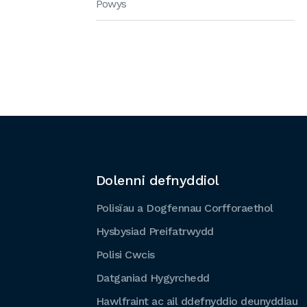
Powys
Dolenni defnyddiol
Polisïau a Dogfennau Corfforaethol
Hysbysiad Preifatrwydd
Polisi Cwcis
Datganiad Hygyrchedd
Hawlfraint ac ail ddefnyddio deunyddiau