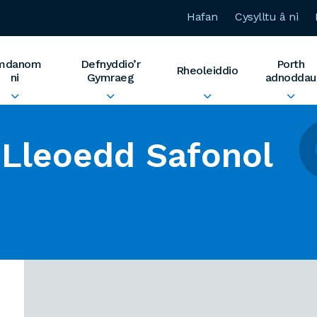
Hafan
Cysylltu â ni
mdanom
Defnyddio’r
Porth
Rheoleiddio
ni
Gymraeg
adnoddau
Lleoedd Safonol