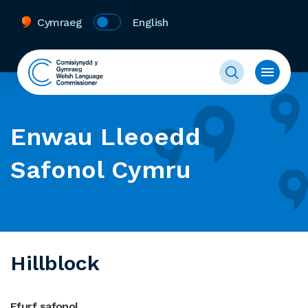
Cymraeg
English
Enwau Lleoedd
Safonol Cymru
Hillblock
Ffurf safonol