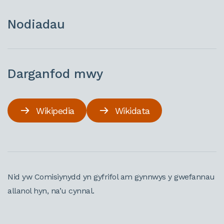
Nodiadau
Darganfod mwy
Wikipedia
Wikidata
Nid yw Comisiynydd yn gyfrifol am gynnwys y gwefannau
allanol hyn, na’u cynnal.