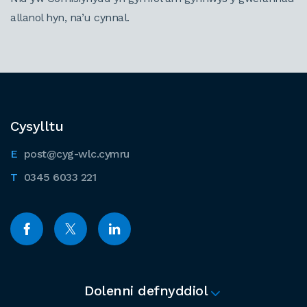
allanol hyn, na’u cynnal.
Cysylltu
post@cyg-wlc.cymru
0345 6033 221
Dolenni defnyddiol