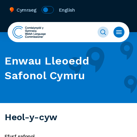
Cymraeg
English
Enwau Lleoedd
Safonol Cymru
Heol-y-cyw
Ffurf safonol