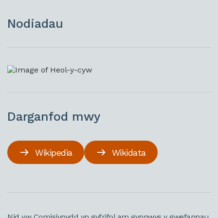
Nodiadau
Darganfod mwy
Wikipedia
Wikidata
Nid yw Comisiynydd yn gyfrifol am gynnwys y gwefannau