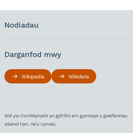
Nodiadau
Darganfod mwy
Wikipedia
Wikidata
Nid yw Comisiynydd yn gyfrifol am gynnwys y gwefannau
allanol hyn, na’u cynnal.