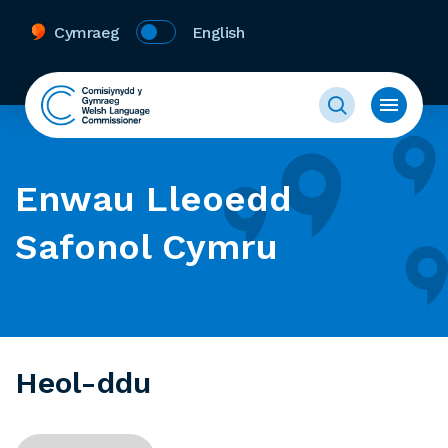
Cymraeg
English
Enwau Lleoedd
Safonol Cymru
Heol-ddu