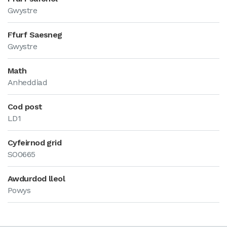
Gwystre
Ffurf Saesneg
Gwystre
Math
Anheddiad
Cod post
LD1
Cyfeirnod grid
SO0665
Awdurdod lleol
Powys