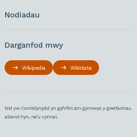
Nodiadau
Darganfod mwy
Wikipedia
Wikidata
Nid yw Comisiynydd yn gyfrifol am gynnwys y gwefannau
allanol hyn, na’u cynnal.