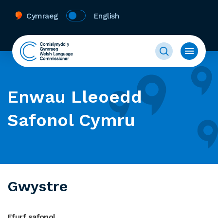
Cymraeg
English
Enwau Lleoedd
Safonol Cymru
Gwystre
Ffurf safonol