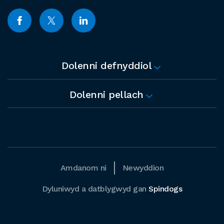
Dolenni defnyddiol
Dolenni pellach
Amdanom ni
Newyddion
Dyluniwyd a datblygwyd gan
Spindogs