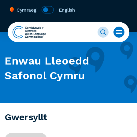
Cymraeg
English
Enwau Lleoedd
Safonol Cymru
Gwersyllt