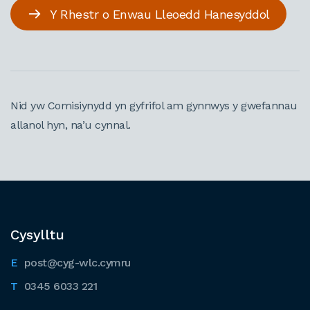
Y Rhestr o Enwau Lleoedd Hanesyddol
Nid yw Comisiynydd yn gyfrifol am gynnwys y gwefannau
allanol hyn, na’u cynnal.
Cysylltu
post@cyg-wlc.cymru
0345 6033 221