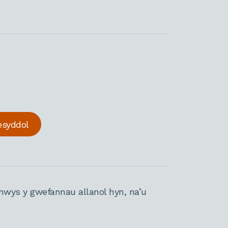
esyddol
nwys y gwefannau allanol hyn, na’u