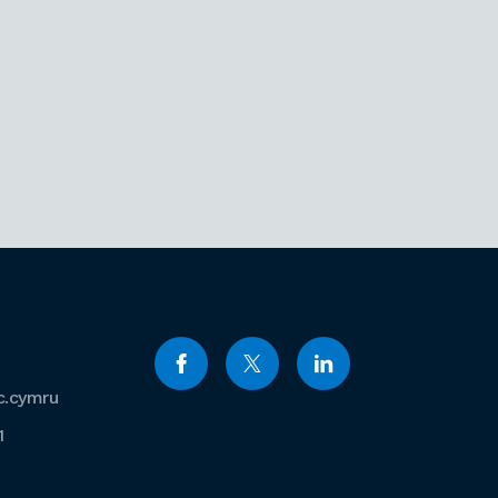
c.cymru
1