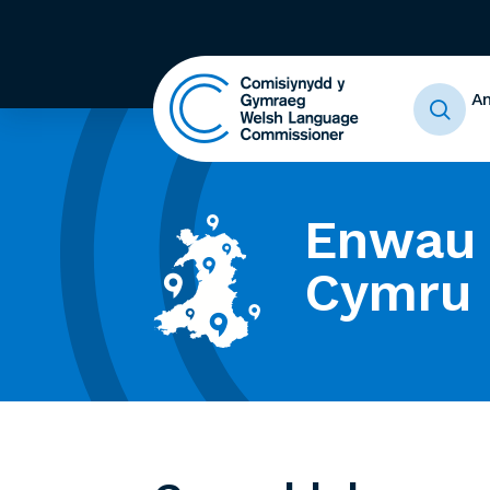
A
Enwau 
Cymru