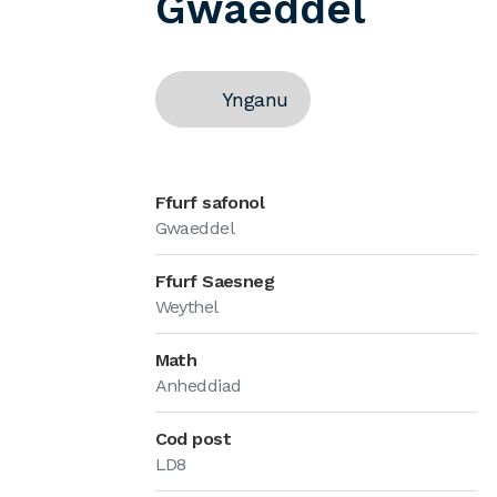
Gwaeddel
Ynganu
Ffurf safonol
Gwaeddel
Ffurf Saesneg
Weythel
Math
Anheddiad
Cod post
LD8