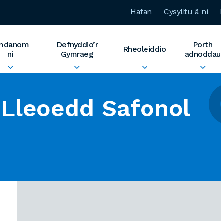
Hafan
Cysylltu â ni
mdanom
Defnyddio’r
Porth
Rheoleiddio
ni
Gymraeg
adnoddau
Lleoedd Safonol