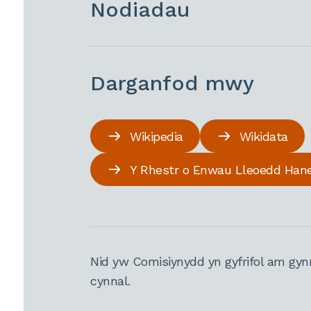
Nodiadau
Darganfod mwy
Wikipedia
Wikidata
Y Rhestr o Enwau Lleoedd Han
Nid yw Comisiynydd yn gyfrifol am gyn
cynnal.