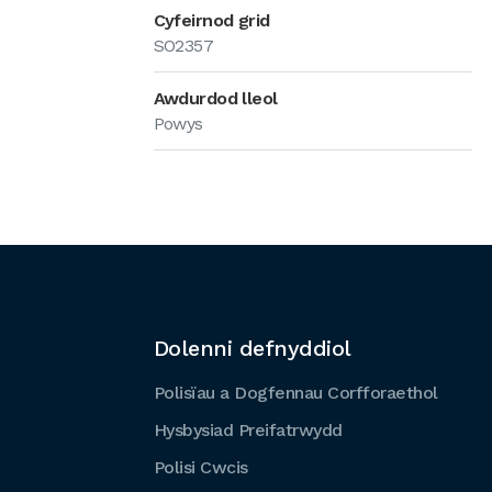
Cyfeirnod grid
SO2357
Awdurdod lleol
Powys
Dolenni defnyddiol
Polisïau a Dogfennau Corfforaethol
Hysbysiad Preifatrwydd
Polisi Cwcis