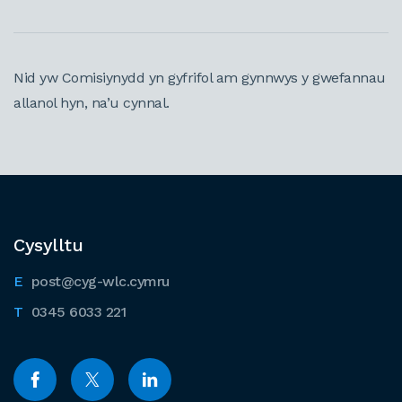
Nid yw Comisiynydd yn gyfrifol am gynnwys y gwefannau
allanol hyn, na’u cynnal.
Cysylltu
post@cyg-wlc.cymru
0345 6033 221