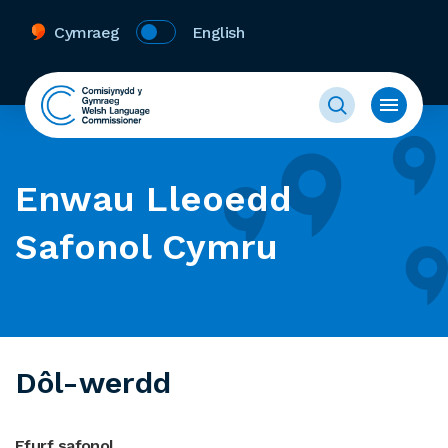
Cymraeg
English
Enwau Lleoedd
Safonol Cymru
Dôl-werdd
Ffurf safonol