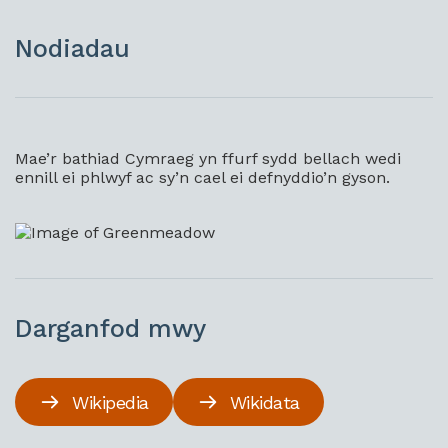
Nodiadau
Mae’r bathiad Cymraeg yn ffurf sydd bellach wedi
ennill ei phlwyf ac sy’n cael ei defnyddio’n gyson.
Darganfod mwy
Wikipedia
Wikidata