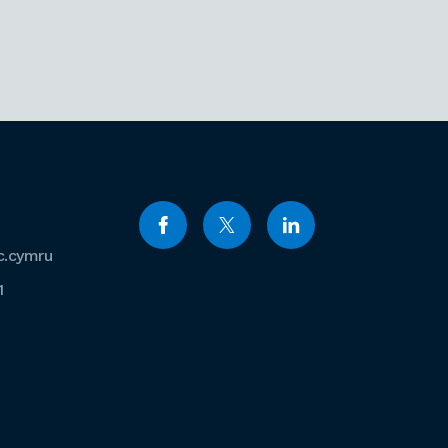
c.cymru
1