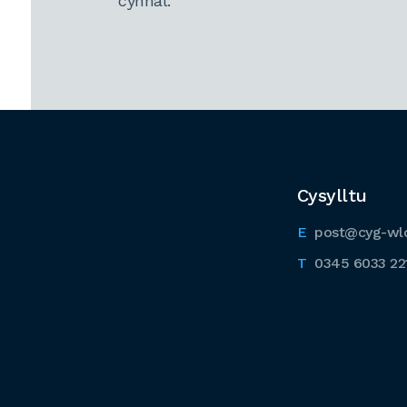
cynnal.
Cysylltu
post@cyg-wl
0345 6033 22