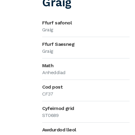
Graig
Ffurf safonol
Graig
Ffurf Saesneg
Graig
Math
Anheddiad
Cod post
CF37
Cyfeirnod grid
ST0689
Awdurdod lleol