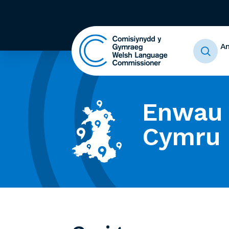
A
Enwau 
Cymru