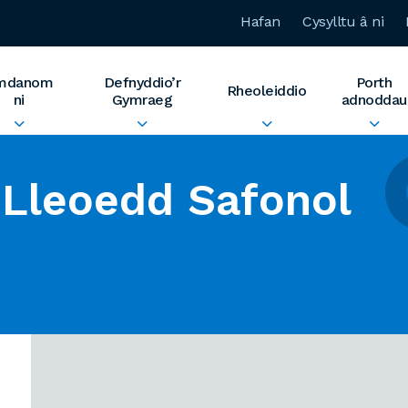
Hafan
Cysylltu â ni
mdanom
Defnyddio’r
Porth
Rheoleiddio
ni
Gymraeg
adnoddau
Lleoedd Safonol