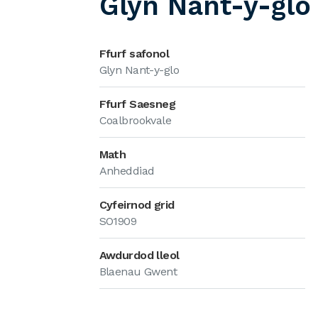
Glyn Nant-y-glo
Ffurf safonol
Glyn Nant-y-glo
Ffurf Saesneg
Coalbrookvale
Math
Anheddiad
Cyfeirnod grid
SO1909
Awdurdod lleol
Blaenau Gwent