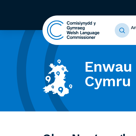
A
Enwau 
Cymru