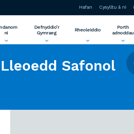
Hafan
Cysylltu â ni
mdanom
Defnyddio’r
Porth
Rheoleiddio
ni
Gymraeg
adnoddau
Lleoedd Safonol