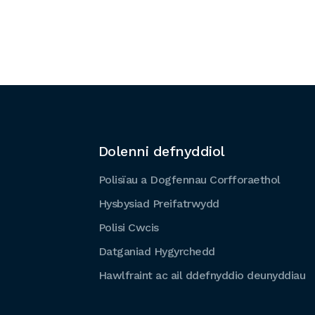
Dolenni defnyddiol
Polisïau a Dogfennau Corfforaethol
Hysbysiad Preifatrwydd
Polisi Cwcis
Datganiad Hygyrchedd
Hawlfraint ac ail ddefnyddio deunyddiau