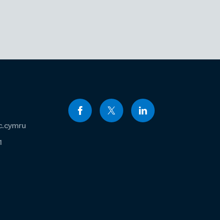
c.cymru
1