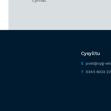
cynnal.
Cysylltu
post@cyg-wl
0345 6033 22