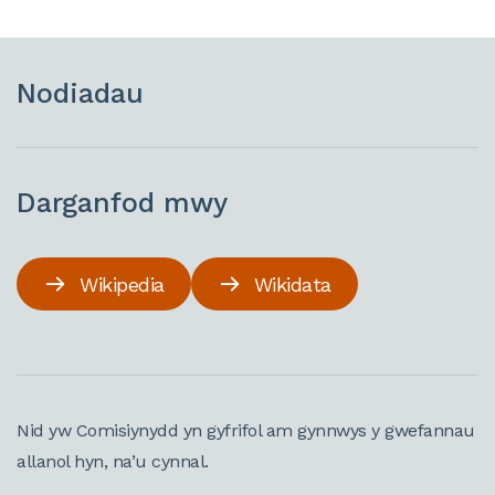
Nodiadau
Darganfod mwy
Wikipedia
Wikidata
Nid yw Comisiynydd yn gyfrifol am gynnwys y gwefannau
allanol hyn, na’u cynnal.