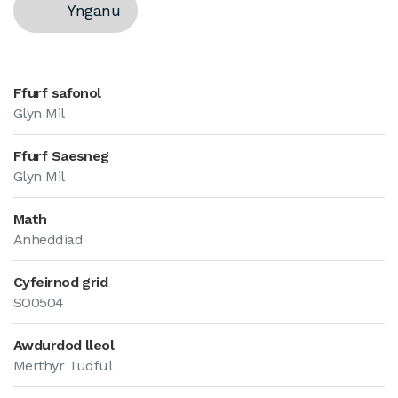
Ynganu
Ffurf safonol
Glyn Mil
Ffurf Saesneg
Glyn Mil
Math
Anheddiad
Cyfeirnod grid
SO0504
Awdurdod lleol
Merthyr Tudful