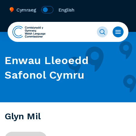
Cymraeg
English
Enwau Lleoedd
Safonol Cymru
Glyn Mil