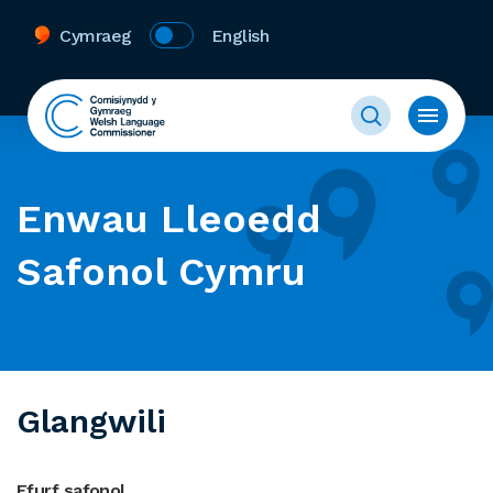
Cymraeg
English
Enwau Lleoedd
Safonol Cymru
Glangwili
Ffurf safonol