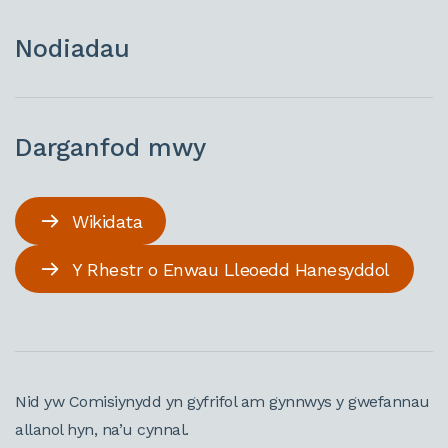
Nodiadau
Darganfod mwy
Wikidata
Y Rhestr o Enwau Lleoedd Hanesyddol
Nid yw Comisiynydd yn gyfrifol am gynnwys y gwefannau
allanol hyn, na’u cynnal.