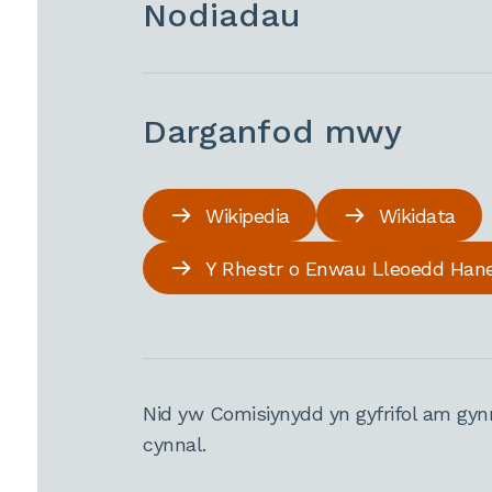
Nodiadau
Darganfod mwy
Wikipedia
Wikidata
Y Rhestr o Enwau Lleoedd Han
Nid yw Comisiynydd yn gyfrifol am gyn
cynnal.