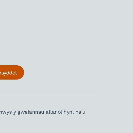
esyddol
nwys y gwefannau allanol hyn, na’u