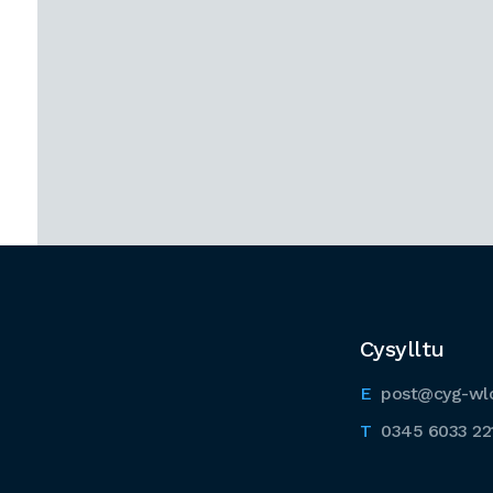
Cysylltu
post@cyg-wl
0345 6033 22