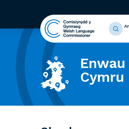
A
Enwau 
Cymru