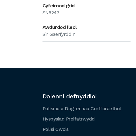
Cyfeirnod grid
SN5243
Awdurdod lleol
Sir Gaerfyrddin
Dolenni defnyddiol
Polisïau a Dogfennau Corfforaethol
Hysbysiad Preifatrwydd
Polisi Cwcis