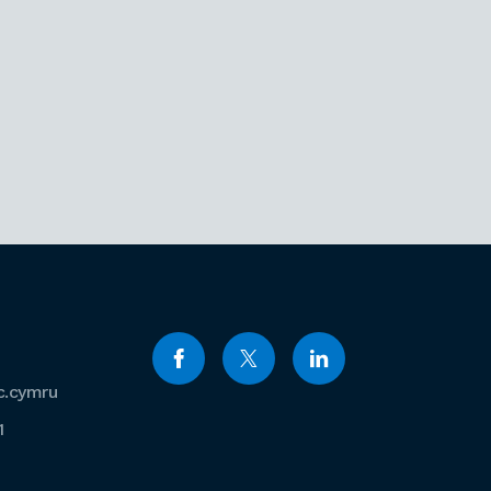
c.cymru
1