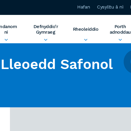
Hafan
Cysylltu â ni
mdanom
Defnyddio’r
Porth
Rheoleiddio
ni
Gymraeg
adnoddau
Lleoedd Safonol