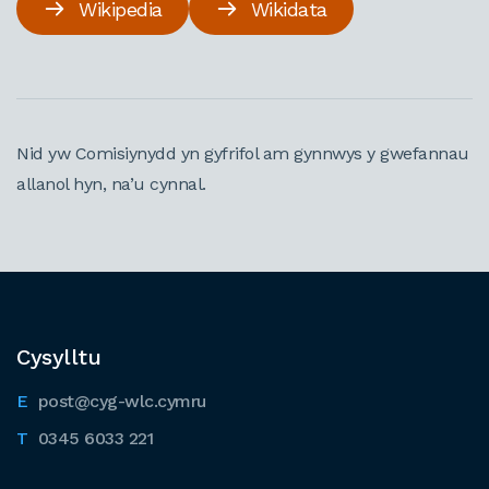
Wikipedia
Wikidata
Nid yw Comisiynydd yn gyfrifol am gynnwys y gwefannau
allanol hyn, na’u cynnal.
Cysylltu
post@cyg-wlc.cymru
0345 6033 221