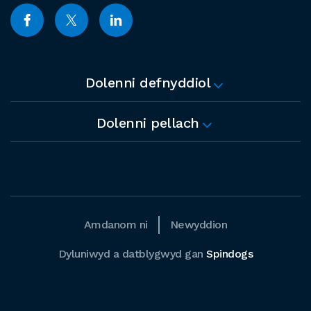
Dolenni defnyddiol
Dolenni pellach
Amdanom ni
Newyddion
Dyluniwyd a datblygwyd gan
Spindogs