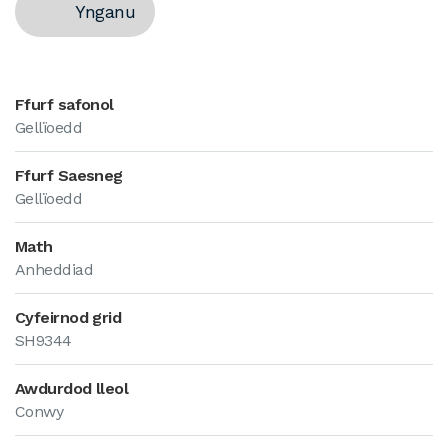
Ynganu
Ffurf safonol
Gellïoedd
Ffurf Saesneg
Gellïoedd
Math
Anheddiad
Cyfeirnod grid
SH9344
Awdurdod lleol
Conwy