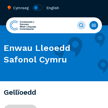
Cymraeg
English
Enwau Lleoedd
Safonol Cymru
Gellïoedd