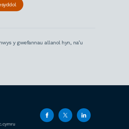
esyddol
nwys y gwefannau allanol hyn, na’u
c.cymru