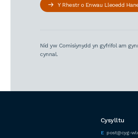
Y Rhestr o Enwau Lleoedd Han
Nid yw Comisiynydd yn gyfrifol am gyn
cynnal.
Cysylltu
post@cyg-wl