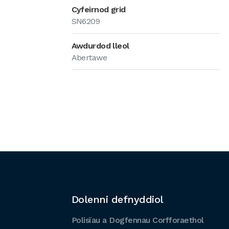
Cyfeirnod grid
SN6209
Awdurdod lleol
Abertawe
Dolenni defnyddiol
Polisïau a Dogfennau Corfforaethol