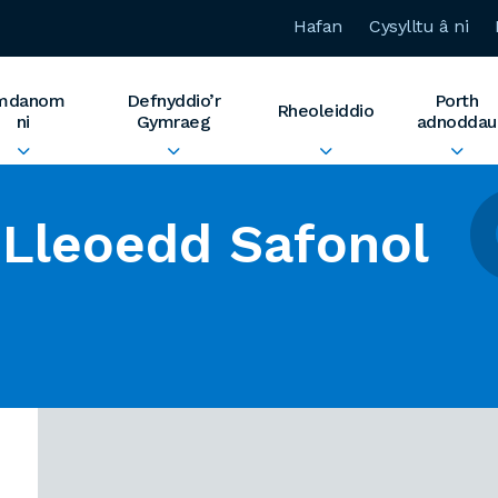
Hafan
Cysylltu â ni
mdanom
Defnyddio’r
Porth
Rheoleiddio
ni
Gymraeg
adnoddau
Lleoedd Safonol