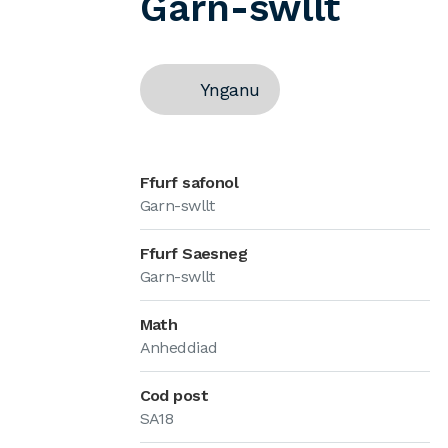
Garn-swllt
Ynganu
Ffurf safonol
Garn-swllt
Ffurf Saesneg
Garn-swllt
Math
Anheddiad
Cod post
SA18