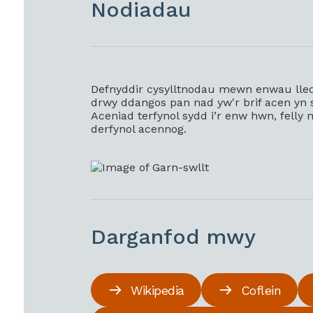
Nodiadau
Defnyddir cysylltnodau mewn enwau lle
drwy ddangos pan nad yw'r brif acen yn syr
Aceniad terfynol sydd i’r enw hwn, felly 
derfynol acennog.
Darganfod mwy
Wikipedia
Coflein