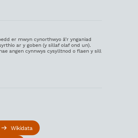
oedd er mwyn cynorthwyo â’r ynganiad
thio ar y goben (y sillaf olaf ond un).
mae angen cynnwys cysylltnod o flaen y sill
Wikidata