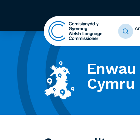
A
Enwau 
Cymru