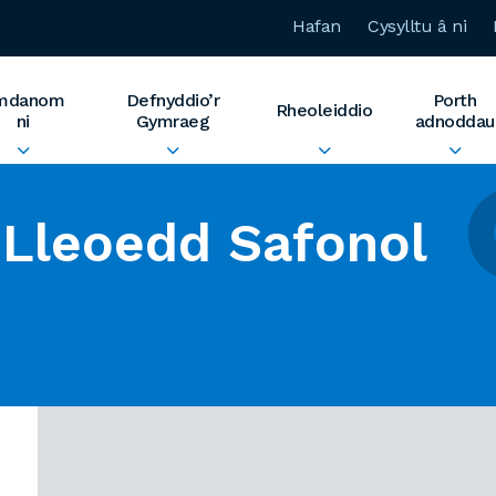
Hafan
Cysylltu â ni
mdanom
Defnyddio’r
Porth
Rheoleiddio
ni
Gymraeg
adnoddau
Lleoedd Safonol