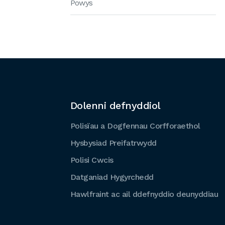
Powys
Dolenni defnyddiol
Polisïau a Dogfennau Corfforaethol
Hysbysiad Preifatrwydd
Polisi Cwcis
Datganiad Hygyrchedd
Hawlfraint ac ail ddefnyddio deunyddiau