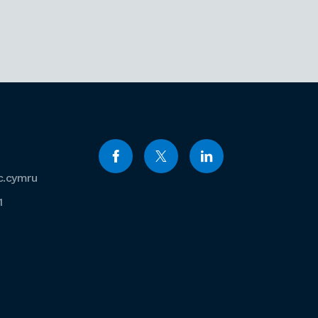
c.cymru
1