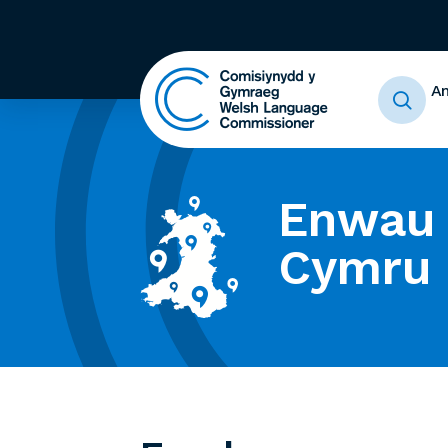
A
Enwau 
Cymru