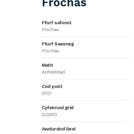
Frochas
Ffurf safonol
Frochas
Ffurf Saesneg
Frochas
Math
Anheddiad
Cod post
SY21
Cyfeirnod grid
SJ2910
Awdurdod lleol