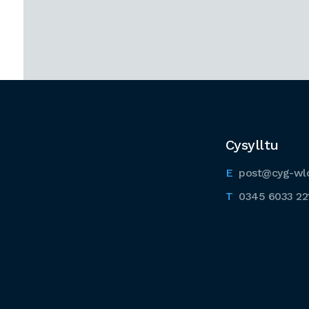
Cysylltu
post@cyg-wl
0345 6033 22