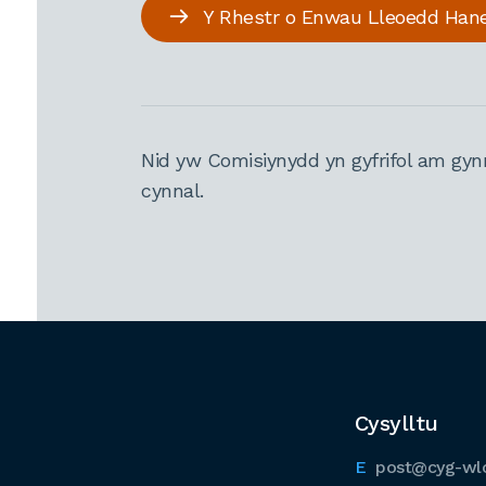
Y Rhestr o Enwau Lleoedd Han
Nid yw Comisiynydd yn gyfrifol am gyn
cynnal.
Cysylltu
post@cyg-wl