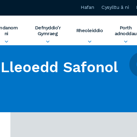
Hafan
Cysylltu â ni
mdanom
Defnyddio’r
Porth
Rheoleiddio
ni
Gymraeg
adnoddau
Lleoedd Safonol