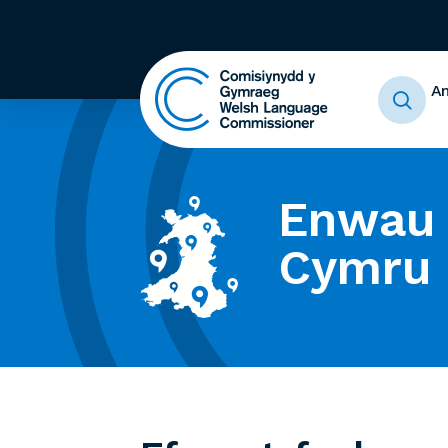
A
Enwau 
Cymru