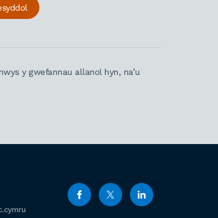
esyddol
nwys y gwefannau allanol hyn, na’u
c.cymru