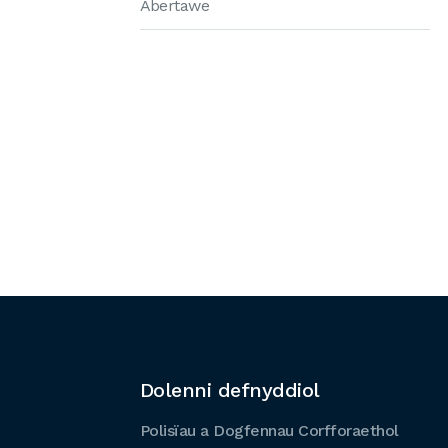
Abertawe
Dolenni defnyddiol
Polisïau a Dogfennau Corfforaethol