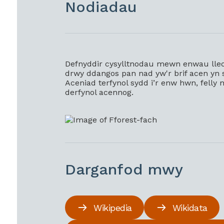
Nodiadau
Defnyddir cysylltnodau mewn enwau lle
drwy ddangos pan nad yw'r brif acen yn syr
Aceniad terfynol sydd i’r enw hwn, felly 
derfynol acennog.
Darganfod mwy
Wikipedia
Wikidata