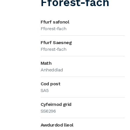
Fforest-fach
Ffurf safonol
Fforest-fach
Ffurf Saesneg
Fforest-fach
Math
Anheddiad
Cod post
SA5
Cyfeirnod grid
SS6296
Awdurdod lleol