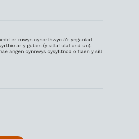
oedd er mwyn cynorthwyo â’r ynganiad
thio ar y goben (y sillaf olaf ond un).
mae angen cynnwys cysylltnod o flaen y sill