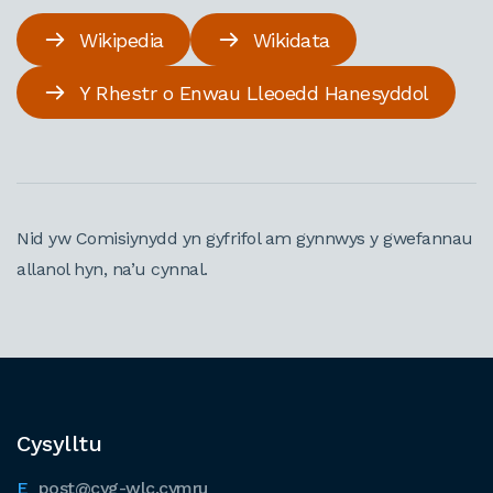
Wikipedia
Wikidata
Y Rhestr o Enwau Lleoedd Hanesyddol
Nid yw Comisiynydd yn gyfrifol am gynnwys y gwefannau
allanol hyn, na’u cynnal.
Cysylltu
post@cyg-wlc.cymru