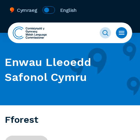
Cymraeg
English
Enwau Lleoedd
Safonol Cymru
Fforest