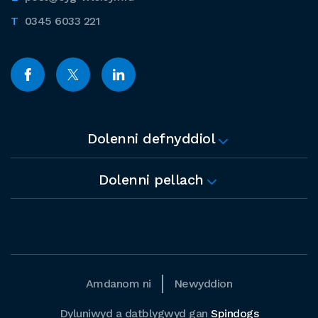
0345 6033 221
Dolenni defnyddiol
Dolenni pellach
Amdanom ni
Newyddion
Dyluniwyd a datblygwyd gan
Spindogs