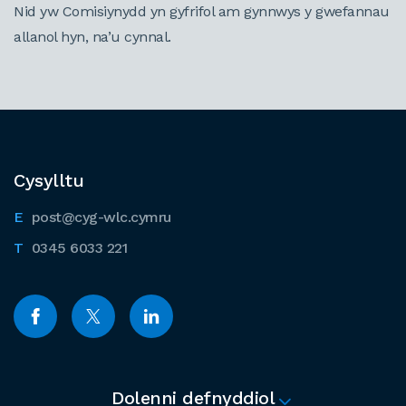
Nid yw Comisiynydd yn gyfrifol am gynnwys y gwefannau
allanol hyn, na’u cynnal.
Cysylltu
post@cyg-wlc.cymru
0345 6033 221
Dolenni defnyddiol