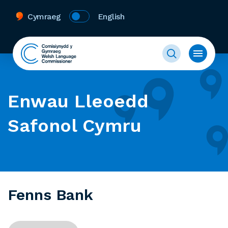
Cymraeg
English
Enwau Lleoedd
Safonol Cymru
Fenns Bank