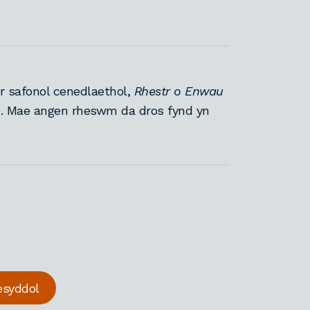
fr safonol cenedlaethol,
Rhestr o Enwau
). Mae angen rheswm da dros fynd yn
esyddol