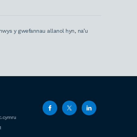
nwys y gwefannau allanol hyn, na’u
c.cymru
1