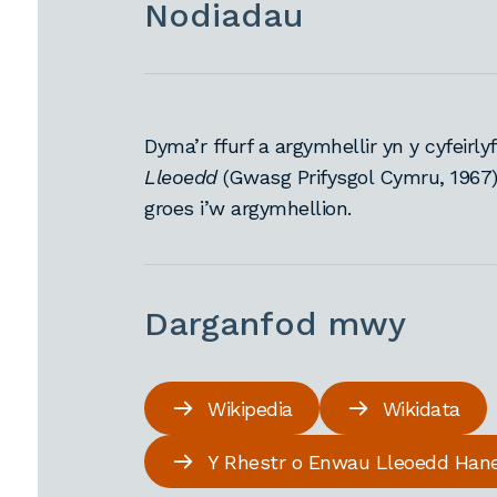
Nodiadau
Dyma’r ffurf a argymhellir yn y cyfeirly
Lleoedd
(Gwasg Prifysgol Cymru, 1967
groes i’w argymhellion.
Darganfod mwy
Wikipedia
Wikidata
Y Rhestr o Enwau Lleoedd Han