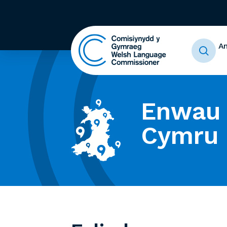
A
Enwau 
Cymru