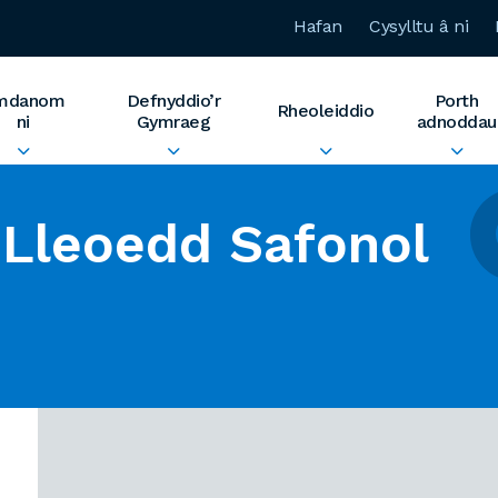
Hafan
Cysylltu â ni
mdanom
Defnyddio’r
Porth
Rheoleiddio
ni
Gymraeg
adnoddau
Lleoedd Safonol