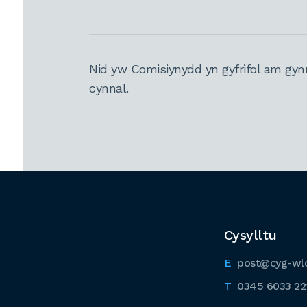
Nid yw Comisiynydd yn gyfrifol am gyn
cynnal.
Cysylltu
post@cyg-wl
0345 6033 22