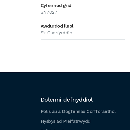
Cyfeirnod grid
SN7027
Awdurdod lleol
Sir Gaerfyrddin
Dolenni defnyddiol
Polisïau a Dogfennau Corfforaethol
Hysbysiad Preifatrwydd