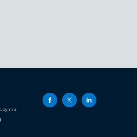
c.cymru
1