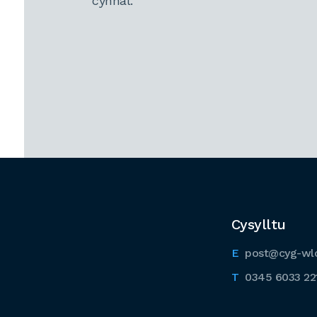
cynnal.
Cysylltu
post@cyg-wl
0345 6033 22