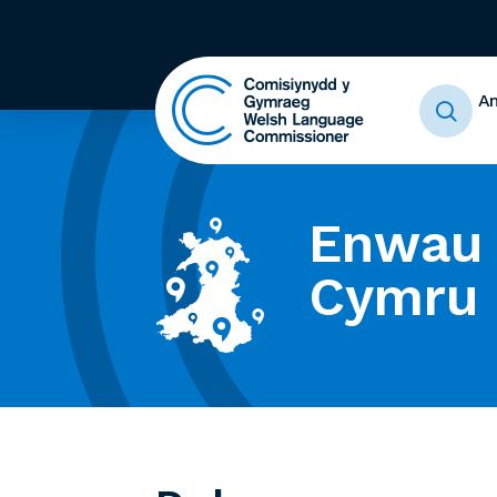
A
Enwau 
Cymru