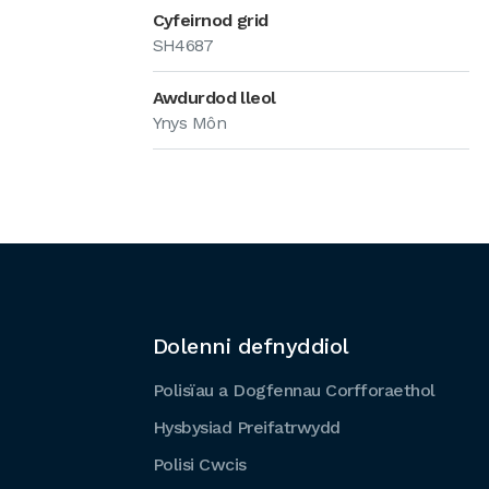
Cyfeirnod grid
SH4687
Awdurdod lleol
Ynys Môn
Dolenni defnyddiol
Polisïau a Dogfennau Corfforaethol
Hysbysiad Preifatrwydd
Polisi Cwcis