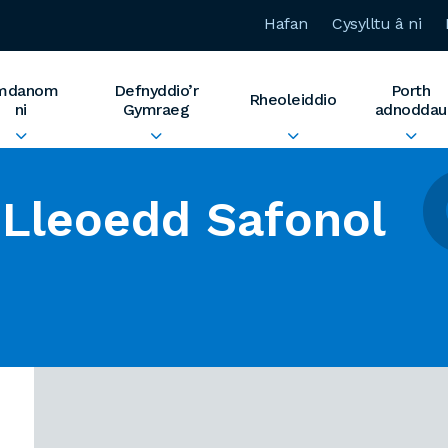
Hafan
Cysylltu â ni
mdanom
Defnyddio’r
Porth
Rheoleiddio
ni
Gymraeg
adnoddau
Lleoedd Safonol