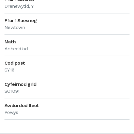
Drenewydd, Y
Ffurf Saesneg
Newtown
Math
Anheddiad
Cod post
SY16
Cyfeirnod grid
SO1091
Awdurdod lleol
Powys