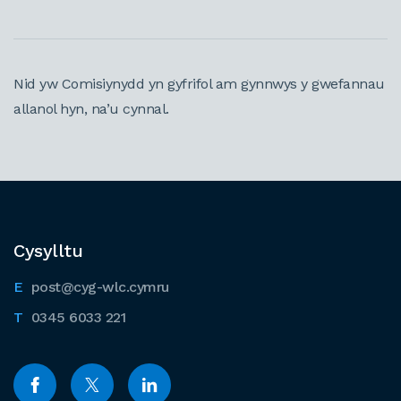
Nid yw Comisiynydd yn gyfrifol am gynnwys y gwefannau
allanol hyn, na’u cynnal.
Cysylltu
post@cyg-wlc.cymru
0345 6033 221