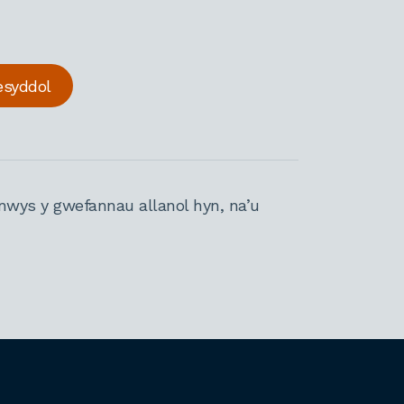
esyddol
nwys y gwefannau allanol hyn, na’u