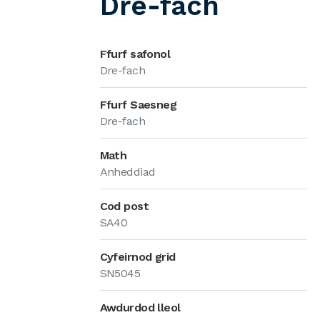
Dre-fach
Ffurf safonol
Dre-fach
Ffurf Saesneg
Dre-fach
Math
Anheddiad
Cod post
SA40
Cyfeirnod grid
SN5045
Awdurdod lleol