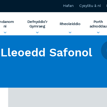
Hafan
Cysylltu â ni
mdanom
Defnyddio’r
Porth
Rheoleiddio
ni
Gymraeg
adnoddau
Lleoedd Safonol