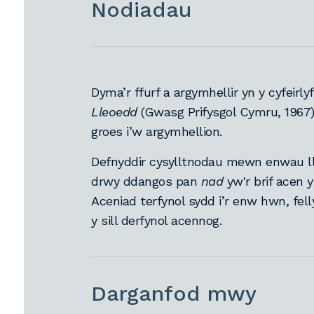
Nodiadau
Dyma’r ffurf a argymhellir yn y cyfeirl
Lleoedd
(Gwasg Prifysgol Cymru, 1967
groes i’w argymhellion.
Defnyddir cysylltnodau mewn enwau l
drwy ddangos pan
nad
yw'r brif acen y
Aceniad terfynol sydd i’r enw hwn, fe
y sill derfynol acennog.
Darganfod mwy