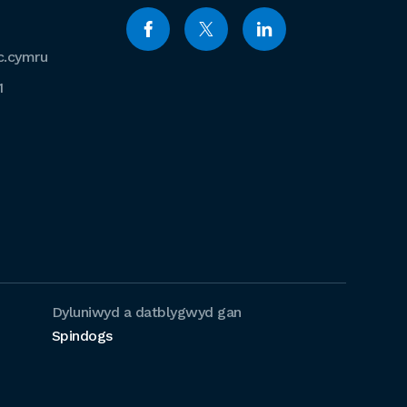
c.cymru
1
Dyluniwyd a datblygwyd gan
Spindogs