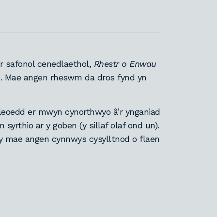
yfr safonol cenedlaethol,
Rhestr o Enwau
). Mae angen rheswm da dros fynd yn
leoedd er mwyn cynorthwyo â’r ynganiad
n syrthio ar y goben (y sillaf olaf ond un).
lly mae angen cynnwys cysylltnod o flaen