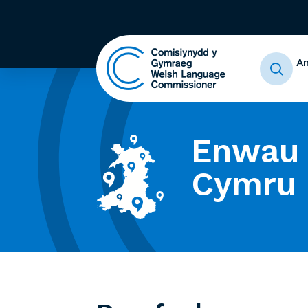
A
Enwau 
Cymru