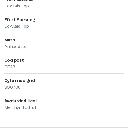
Dowlais Top
Ffurf Saesneg
Dowlais Top
Math
Anheddiad
Cod post
CF48
Cyfeirnod grid
SO0708
Awdurdod lleol
Merthyr Tudful