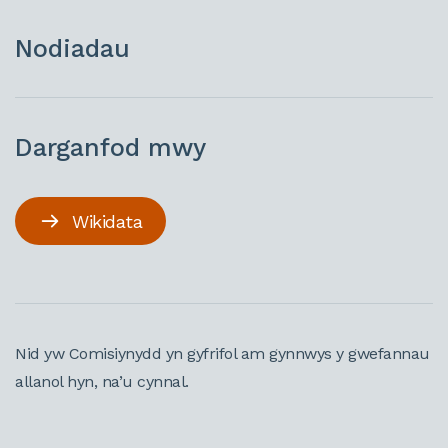
Nodiadau
Darganfod mwy
Wikidata
Nid yw Comisiynydd yn gyfrifol am gynnwys y gwefannau
allanol hyn, na’u cynnal.