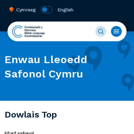
Cymraeg
English
Enwau Lleoedd
Safonol Cymru
Dowlais Top
Ffurf safonol