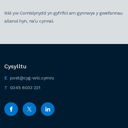
Nid yw Comisiynydd yn gyfrifol am gynnwys y gwefannau
allanol hyn, na’u cynnal.
Cysylltu
post@cyg-wlc.cymru
0345 6033 221