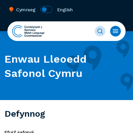
Cymraeg
English
Enwau Lleoedd
Safonol Cymru
Defynnog
Ffurf safonol