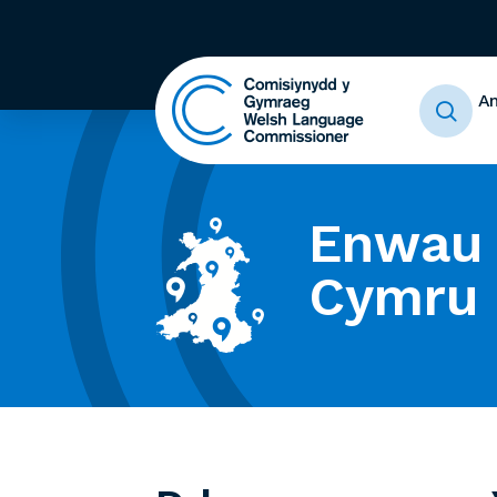
A
Enwau 
Cymru