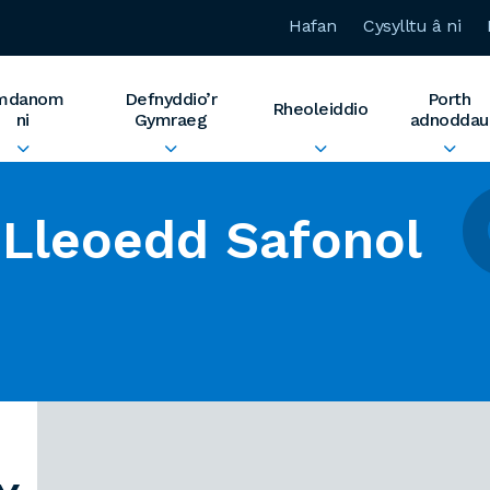
Hafan
Cysylltu â ni
mdanom
Defnyddio’r
Porth
Rheoleiddio
ni
Gymraeg
adnoddau
Lleoedd Safonol