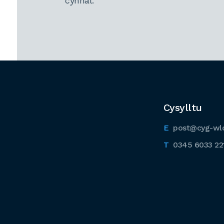
cynnal.
Cysylltu
post@cyg-wl
0345 6033 22