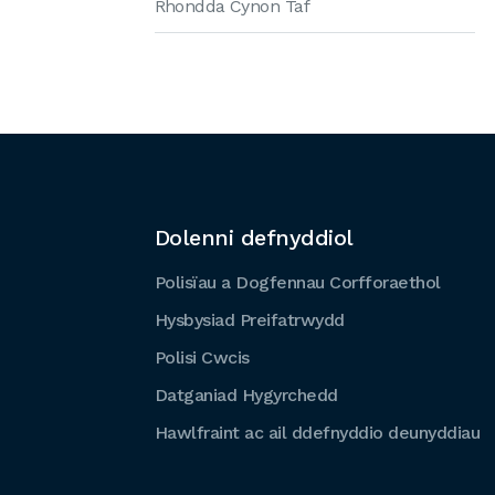
Rhondda Cynon Taf
Dolenni defnyddiol
Polisïau a Dogfennau Corfforaethol
Hysbysiad Preifatrwydd
Polisi Cwcis
Datganiad Hygyrchedd
Hawlfraint ac ail ddefnyddio deunyddiau