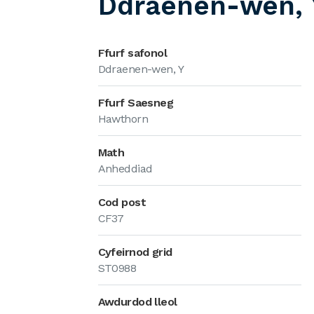
Ddraenen-wen, 
Ffurf safonol
Ddraenen-wen, Y
Ffurf Saesneg
Hawthorn
Math
Anheddiad
Cod post
CF37
Cyfeirnod grid
ST0988
Awdurdod lleol