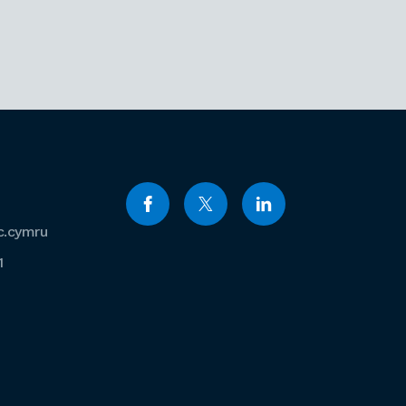
c.cymru
1