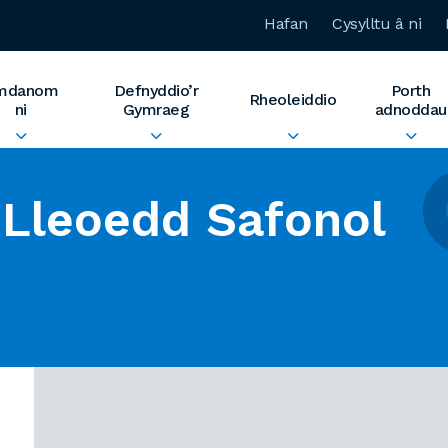
Hafan
Cysylltu â ni
mdanom
Defnyddio’r
Porth
Rheoleiddio
ni
Gymraeg
adnoddau
Lleoedd Safonol