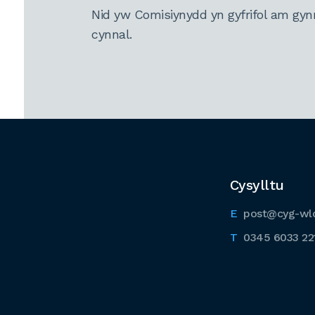
Nid yw Comisiynydd yn gyfrifol am gyn
cynnal.
Cysylltu
post@cyg-wl
0345 6033 22