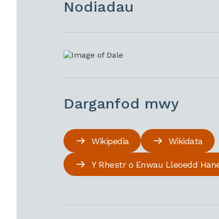
Nodiadau
Darganfod mwy
Wikipedia
Wikidata
Y Rhestr o Enwau Lleoedd Han