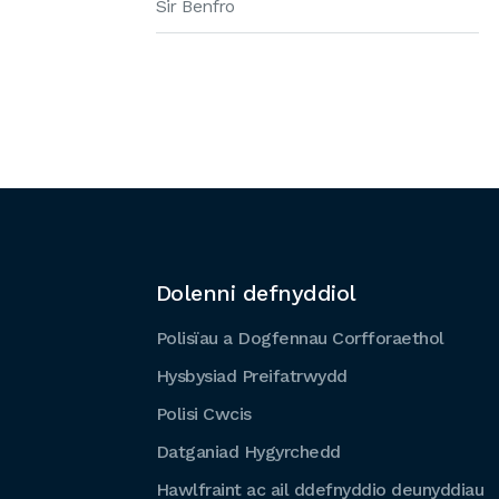
Sir Benfro
Dolenni defnyddiol
Polisïau a Dogfennau Corfforaethol
Hysbysiad Preifatrwydd
Polisi Cwcis
Datganiad Hygyrchedd
Hawlfraint ac ail ddefnyddio deunyddiau