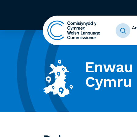
A
Enwau 
Cymru