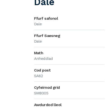
Dale
Ffurf safonol
Dale
Ffurf Saesneg
Dale
Math
Anheddiad
Cod post
SA62
Cyfeirnod grid
SM8005
Awdurdod lleol