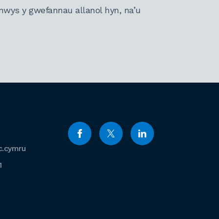
nwys y gwefannau allanol hyn, na’u
c.cymru
1