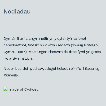
Nodiadau
Dyma’r ffurf a argymhellir yn y cyfeirlyfr safonol
cenedlaethol,
Rhestr o Enwau Lleoedd
(Gwasg Prifysgol
Cymru, 1967). Mae angen rheswm da dros fynd yn groes
i’w argymhellion.
Noder bod defnydd swyddogol helaeth o'r ffurf Saesneg,
Kidwelly
.