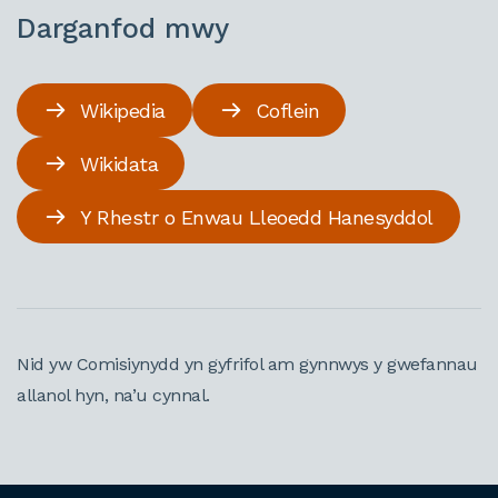
Darganfod mwy
Wikipedia
Coflein
Wikidata
Y Rhestr o Enwau Lleoedd Hanesyddol
Nid yw Comisiynydd yn gyfrifol am gynnwys y gwefannau
allanol hyn, na’u cynnal.