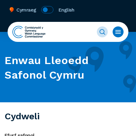
Cymraeg
English
Enwau Lleoedd
Safonol Cymru
Cydweli
Ffurf safonol