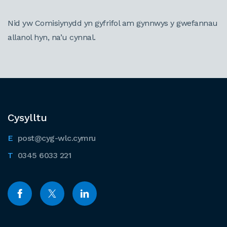
Nid yw Comisiynydd yn gyfrifol am gynnwys y gwefannau
allanol hyn, na’u cynnal.
Cysylltu
post@cyg-wlc.cymru
0345 6033 221