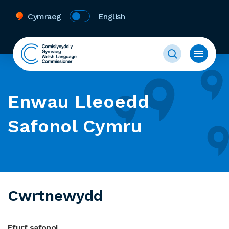
Cymraeg
English
Enwau Lleoedd
Safonol Cymru
Cwrtnewydd
Ffurf safonol