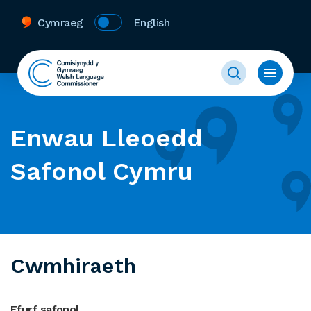
Cymraeg
English
Enwau Lleoedd
Safonol Cymru
Cwmhiraeth
Ffurf safonol