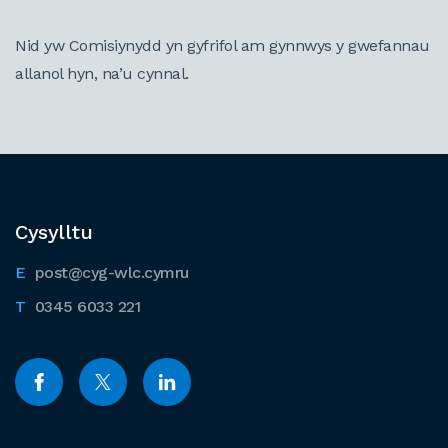
Nid yw Comisiynydd yn gyfrifol am gynnwys y gwefannau
allanol hyn, na’u cynnal.
Cysylltu
post@cyg-wlc.cymru
0345 6033 221