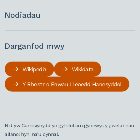
Nodiadau
Darganfod mwy
Wikipedia
Wikidata
Y Rhestr o Enwau Lleoedd Hanesyddol
Nid yw Comisiynydd yn gyfrifol am gynnwys y gwefannau
allanol hyn, na’u cynnal.