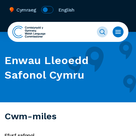
Cymraeg
English
Enwau Lleoedd
Safonol Cymru
Cwm-miles
Ffurf safonol