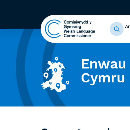
A
Enwau 
Cymru