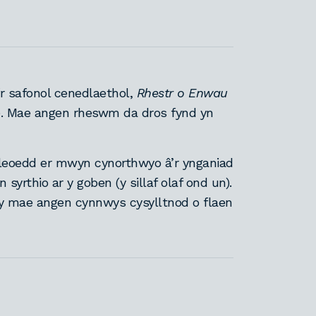
yfr safonol cenedlaethol,
Rhestr o Enwau
). Mae angen rheswm da dros fynd yn
leoedd er mwyn cynorthwyo â’r ynganiad
n syrthio ar y goben (y sillaf olaf ond un).
lly mae angen cynnwys cysylltnod o flaen