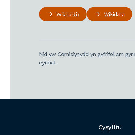
Wikipedia
Wikidata
Nid yw Comisiynydd yn gyfrifol am gyn
cynnal.
Cysylltu