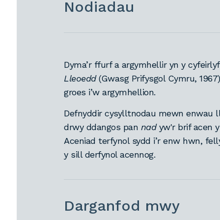
Nodiadau
Dyma’r ffurf a argymhellir yn y cyfeirl
Lleoedd
(Gwasg Prifysgol Cymru, 1967
groes i’w argymhellion.
Defnyddir cysylltnodau mewn enwau l
drwy ddangos pan
nad
yw'r brif acen y
Aceniad terfynol sydd i’r enw hwn, fe
y sill derfynol acennog.
Darganfod mwy