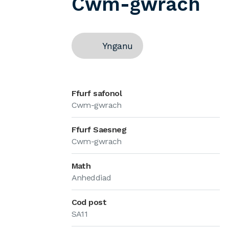
Cwm-gwrach
Ynganu
Ffurf safonol
Cwm-gwrach
Ffurf Saesneg
Cwm-gwrach
Math
Anheddiad
Cod post
SA11