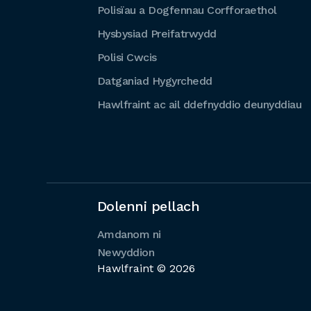
Polisïau a Dogfennau Corfforaethol
Hysbysiad Preifatrwydd
Polisi Cwcis
Datganiad Hygyrchedd
Hawlfraint ac ail ddefnyddio deunyddiau
Dolenni pellach
Amdanom ni
Newyddion
Hawlfraint © 2026