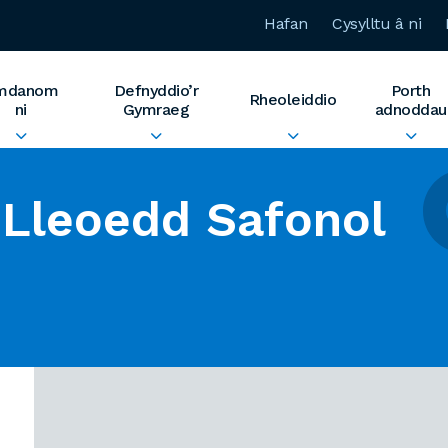
Hafan
Cysylltu â ni
mdanom
Defnyddio’r
Porth
Rheoleiddio
ni
Gymraeg
adnoddau
Lleoedd Safonol