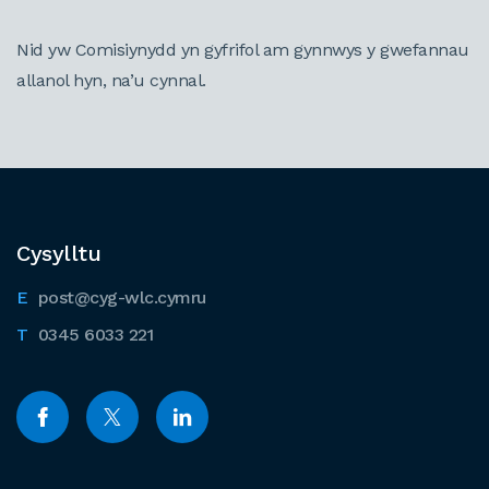
Nid yw Comisiynydd yn gyfrifol am gynnwys y gwefannau
allanol hyn, na’u cynnal.
Cysylltu
post@cyg-wlc.cymru
0345 6033 221