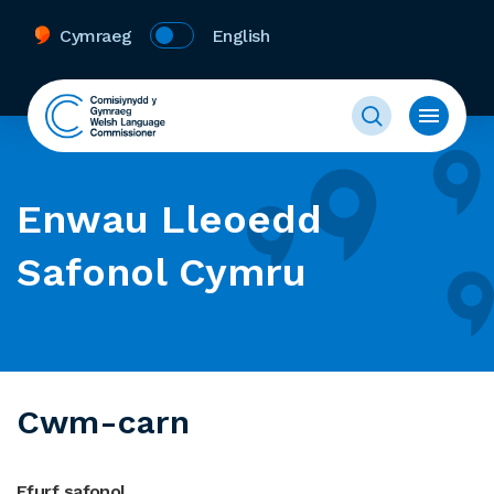
Cymraeg
English
Enwau Lleoedd
Safonol Cymru
Cwm-carn
Ffurf safonol