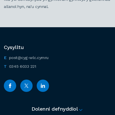
allanol hyn, na’u cynnal.
Cysylltu
post@cyg-wlc.cymru
0345 6033 221
Dolenni defnyddiol