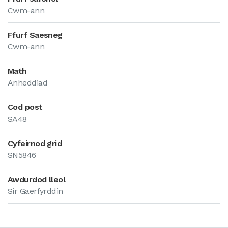
Cwm-ann
Ffurf Saesneg
Cwm-ann
Math
Anheddiad
Cod post
SA48
Cyfeirnod grid
SN5846
Awdurdod lleol
Sir Gaerfyrddin