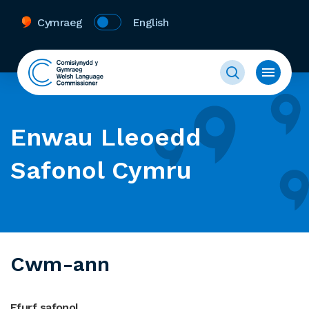
Cymraeg
English
Enwau Lleoedd
Safonol Cymru
Cwm-ann
Ffurf safonol