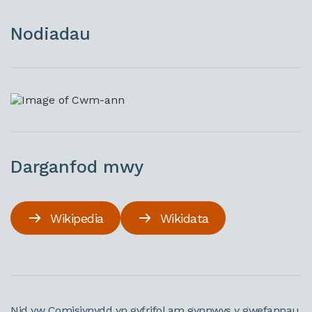
Nodiadau
Darganfod mwy
Wikipedia
Wikidata
Nid yw Comisiynydd yn gyfrifol am gynnwys y gwefannau