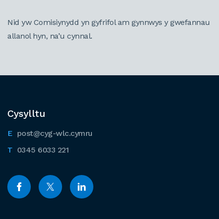
Nid yw Comisiynydd yn gyfrifol am gynnwys y gwefannau
allanol hyn, na’u cynnal.
Cysylltu
post@cyg-wlc.cymru
0345 6033 221