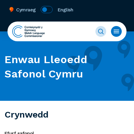
Cymraeg
English
Enwau Lleoedd
Safonol Cymru
Crynwedd
Ffurf safonol